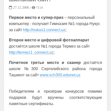
27.12.2006
|
7114
Первое место и супер-приз
– персональный
компьютер - получает Гимназия №1 города Нукус
за сайт
http://nukus1.connect.uz
;
Второе
место и цифровой фотоаппарат
достаётся школе №1 города Термез
за сайт
http://termez1.
co
nnect.uz
;
Почетное третье место и сканер
достаётся
школе №300 Сергелийского района города
Ташкент за сайт
www.sch300.edunet.uz
Победителям и призёрам конкурсов помимо
подарков будут вручены соответствующие
памятные сертификаты.