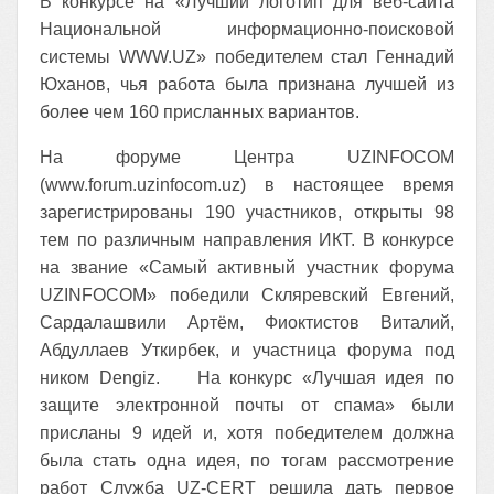
В конкурсе на «Лучший логотип для веб-сайта
Национальной информационно-поисковой
системы WWW.UZ» победителем стал Геннадий
Юханов, чья работа была признана лучшей из
более чем 160 присланных вариантов.
На форуме Центра UZINFOCOM
(www.forum.uzinfocom.uz) в настоящее время
зарегистрированы 190 участников, открыты 98
тем по различным направления ИКТ. В конкурсе
на звание «Самый активный участник форума
UZINFOCOM» победили Cкляревский Евгений,
Сардалашвили Артём, Фиоктистов Виталий,
Абдуллаев Уткирбек, и участница форума под
ником Dengiz. На конкурс «Лучшая идея по
защите электронной почты от спама» были
присланы 9 идей и, хотя победителем должна
была стать одна идея, по тогам рассмотрение
работ Служба UZ-CERT решила дать первое