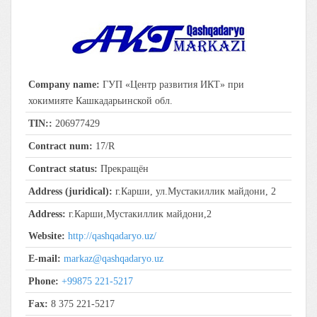
Company name:
ГУП «Центр развития ИКТ» при
хокимияте Кашкадарьинской обл.
TIN::
206977429
Contract num:
17/R
Contract status:
Прекращён
Address (juridical):
г.Карши, ул.Мустакиллик майдони, 2
Address:
г.Карши,Мустакиллик майдони,2
Website:
http://qashqadaryo.uz/
E-mail:
markaz@qashqadaryo.uz
Phone:
+99875 221-5217
Fax:
8 375 221-5217