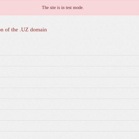
The site is in test mode.
on of the .UZ domain