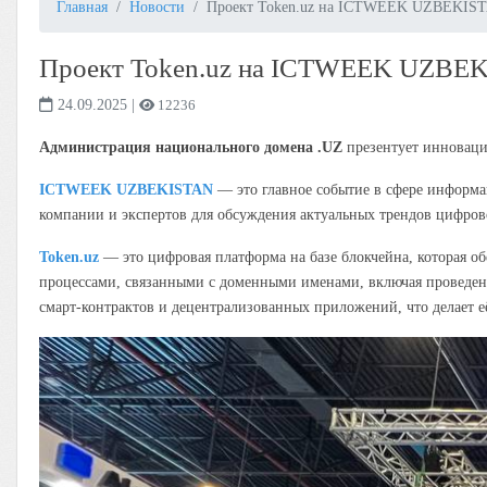
Главная
Новости
Проект Token.uz на ICTWEEK UZBEKIST
Проект Token.uz на ICTWEEK UZBE
24.09.2025
|
12236
Администрация национального домена .UZ
презентует инновац
ICTWEEK UZBEKISTAN
— это главное событие в сфере информ
компании и экспертов для обсуждения актуальных трендов цифров
Token.uz
— это цифровая платформа на базе блокчейна, которая о
процессами, связанными с доменными именами, включая проведени
смарт-контрактов и децентрализованных приложений, что делает е