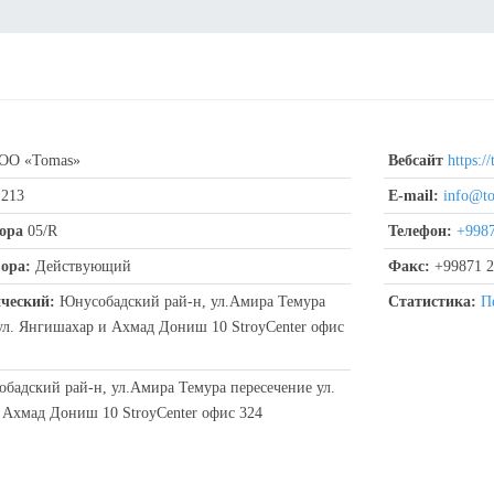
О «Tomas»
Вебсайт
https:/
213
E-mail:
info@to
ора
05/R
Телефон:
+9987
ора:
Действующий
Факс:
+99871 2
ческий:
Юнусобадский рай-н, ул.Амира Темура
Статистика:
П
ул. Янгишахар и Ахмад Дониш 10 StroyCenter офис
адский рай-н, ул.Амира Темура пересечение ул.
Ахмад Дониш 10 StroyCenter офис 324