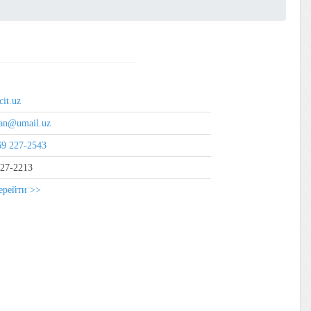
cit.uz
an@umail.uz
9 227-2543
27-2213
ерейти >>