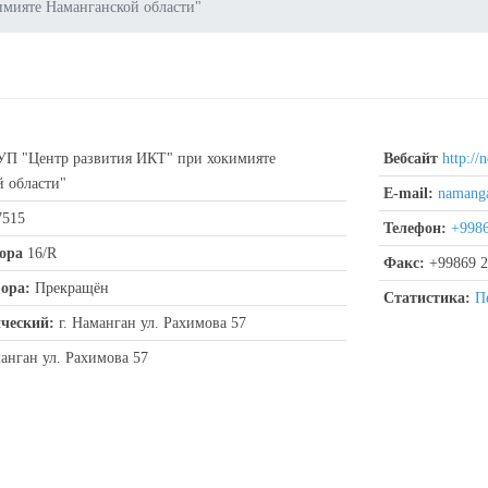
мияте Наманганской области"
П "Центр развития ИКТ" при хокимияте
Вебсайт
http://n
 области"
E-mail:
namang
7515
Телефон:
+9986
ора
16/R
Факс:
+99869 2
ора:
Прекращён
Статистика:
П
ческий:
г. Наманган ул. Рахимова 57
анган ул. Рахимова 57