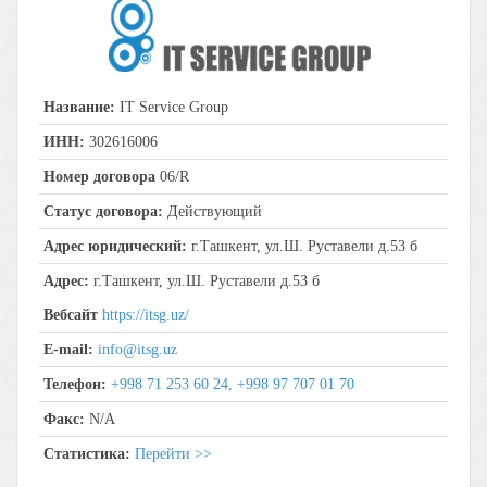
Название:
IT Service Group
ИНН:
302616006
Номер договора
06/R
Статус договора:
Действующий
Адрес юридический:
г.Ташкент, ул.Ш. Руставели д.53 б
Адрес:
г.Ташкент, ул.Ш. Руставели д.53 б
Вебсайт
https://itsg.uz/
E-mail:
info@itsg.uz
Телефон:
+998 71 253 60 24, +998 97 707 01 70
Факс:
N/A
Статистика:
Перейти >>