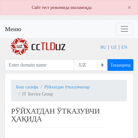
×
Сайт тест режимида ишламоқда.
Меню
RU
UZ
EN
Текшириш
Бош сахифа
Рўйхатдан ўтказувчилар
IT Service Group
РЎЙХАТДАН ЎТКАЗУВЧИ
ҲАҚИДА