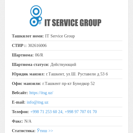
Ташкилот номи:
IT Service Group
СТИР::
302616006
Шартнома:
06/R
Шартнома статуси:
Действующий
Юридик манзил:
г.Ташкент, ул.Ш. Руставели д.53 б
Офис манзили:
г.Ташкент пр-кт Бунедкор 52
Вебсайт:
https://itsg.uz/
E-mail:
info@itsg.uz
Телефон:
+998 71 253 60 24, +998 97 707 01 70
Факс:
N/A
Статистика:
Ўтиш >>