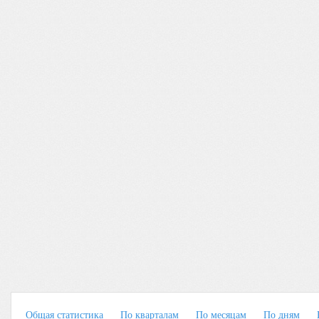
Общая статистика
По кварталам
По месяцам
По дням