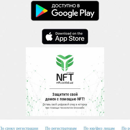
По сроку регистрации
По регистраторам
По юр/физ лицам
По р