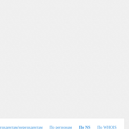
езидентам/нерезидентам
По регионам
По NS
По WHOIS