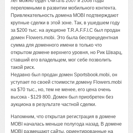
лет можно будет считать 2007 и 2008 годы
переломными в развитии мобильного контента.
Привлекательность домена MOBI подтверждают
крупные сделки в этой зоне. Так, в ушедшем году
за $200 тыс. на аукционе T.R.A.F.F.I.C был продан
домен Flowers.mobi. Это была беспрецедентная
сумма для доменного имени в только что
открытом домене верхнего уровня, но Рик Шварц,
ставший его владельцем, мог себе позволить
такой риск.
Недавно был продан домен Sportsbook.mobi, он
уступает по своей стоимости домену Flowers.mobi
на $70 тыс., но, тем не менее, его цена очень
высока - $129 800. Домен был приобретен без
аукциона в результате частной сделки.
Напомним, что открытая регистрация в домене
MOBI началась меньше полугода назад. В домене
MOBI размещают сайты, ориентированные на