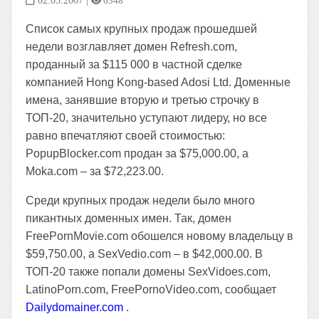
02.03.2007
|
6348
Список самых крупных продаж прошедшей
недели возглавляет домен Refresh.com,
проданный за $115 000 в частной сделке
компанией Hong Kong-based Adosi Ltd. Доменные
имена, занявшие вторую и третью строчку в
ТОП-20, значительно уступают лидеру, но все
равно впечатляют своей стоимостью:
PopupBlocker.com продан за $75,000.00, а
Moka.com – за $72,223.00.
Среди крупных продаж недели было много
пикантных доменных имен. Так, домен
FreePornMovie.com обошелся новому владельцу в
$59,750.00, а SexVedio.com – в $42,000.00. В
ТОП-20 также попали домены SexVidoes.com,
LatinoPorn.com, FreePornoVideo.com, сообщает
Dailydomainer.com
.