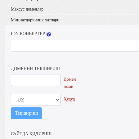
Махсус доменлар
Миннатдорчилик хатлари
IDN КОНВЕРТЕР
ДОМЕННИ ТЕКШИРИШ
Домен
номи
Ҳудуд
Текшириш
САЙТДА ҚИДИРИШ