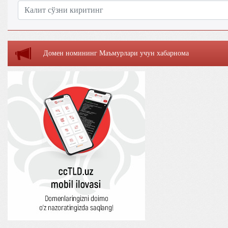
Домен номининг Маъмурлaри учун хaбaрномa