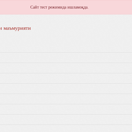
Сайт тест режимида ишламоқда.
и маъмурияти