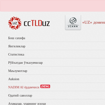
«UZ» домен
Бош сахифа
Янгиликлар
Статистика
Рўйхатдан ўтказувчилар
Маълумотлар
Auksion
(NEW)
NADIM AI ёрдамчиси
Одатий саволлар
Aтамалар, уларнинг изоҳи