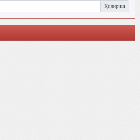
Қидириш