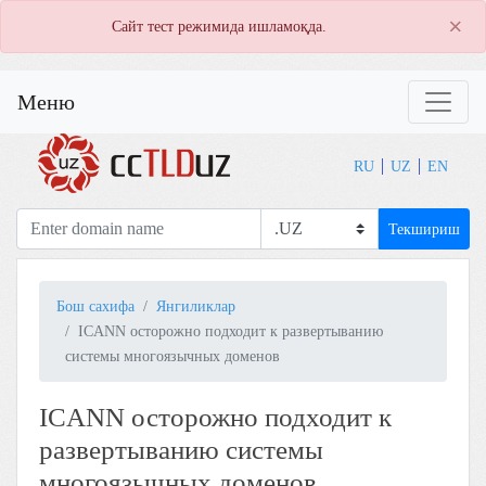
×
Сайт тест режимида ишламоқда.
Меню
RU
UZ
EN
Текшириш
Бош сахифа
Янгиликлар
ICANN осторожно подходит к развертыванию
системы многоязычных доменов
ICANN осторожно подходит к
развертыванию системы
многоязычных доменов