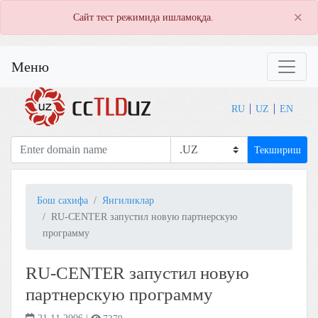
×
Сайт тест режимида ишламоқда.
Меню
RU
UZ
EN
Текшириш
Бош сахифа
Янгиликлар
RU-CENTER запустил новую партнерскую
программу
RU-CENTER запустил новую
партнерскую программу