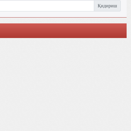
Қидириш