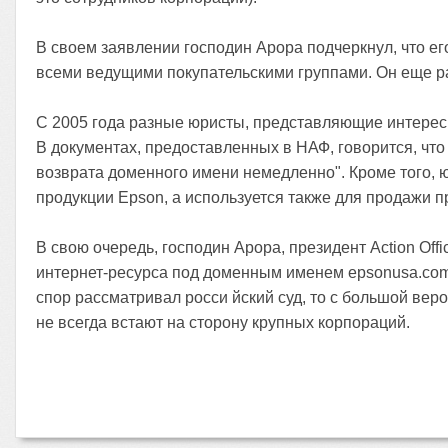
В своем заявлении господин Арора подчеркнул, что е
всеми ведущими покупательскими группами. Он еще ра
С 2005 года разные юристы, представляющие интересы E
В документах, предоставленных в НАФ, говорится, что
возврата доменного имени немедленно". Кроме того, 
продукции Epson, а используется также для продажи пр
В свою очередь, господин Арора, президент Action Off
интернет-ресурса под доменным именем epsonusa.com.
спор рассматривал росси йский суд, то с большой ве
не всегда встают на сторону крупных корпораций.