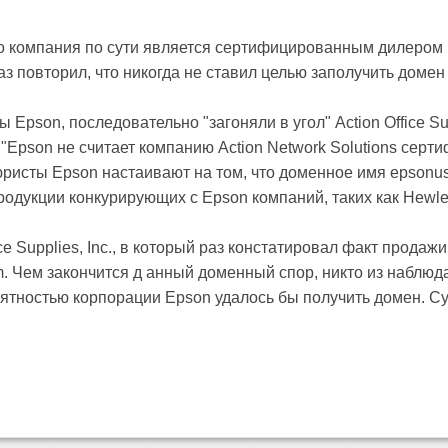
го компания по сути является сертифицированным дилером 
з повторил, что никогда не ставил целью заполучить доме
pson, последовательно "загоняли в угол" Action Office Sup
 "Epson не считает компанию Action Network Solutions сер
юристы Epson настаивают на том, что доменное имя epsonus
одукции конкурирующих с Epson компаний, таких как Hewlet
ice Supplies, Inc., в который раз констатировал факт прод
 Чем закончится д анный доменный спор, никто из наблюда
роятностью корпорации Epson удалось бы получить домен. 