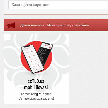
Домен номининг Маъмурлaри учун хaбaрномa