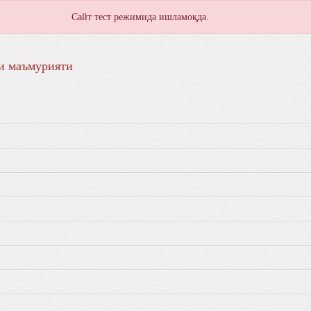
Сайт тест режимида ишламоқда.
и маъмурияти