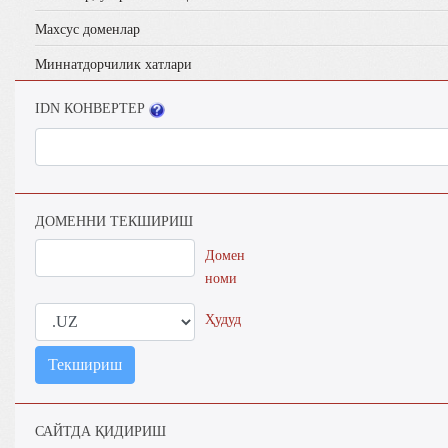
Махсус доменлар
Миннатдорчилик хатлари
IDN КОНВЕРТЕР
ДОМЕННИ ТЕКШИРИШ
Домен
номи
Ҳудуд
Текшириш
САЙТДА ҚИДИРИШ