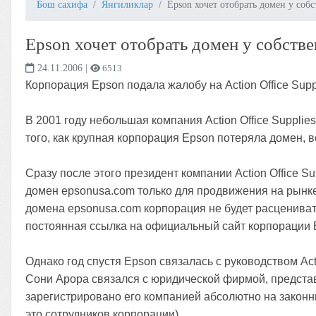
Бош сахифа
Янгиликлар
Epson хочет отобрать домен у соб
Epson хочет отобрать домен у собстве
24.11.2006
|
6513
Корпорация Epson подала жалобу на Action Office Su
В 2001 году небольшая компания Action Office Supplie
того, как крупная корпорация Epson потеряла домен, 
Сразу после этого президент компании Action Office Sup
домен epsonusa.com только для продвижения на рынке
домена epsonusa.com корпорация не будет расценивать 
постоянная ссылка на официальный сайт корпорации 
Однако год спустя Epson связалась с руководством Acti
Сони Арора связался с юридической фирмой, представ
зарегистрировано его компанией абсолютно на законн
это сотрудников корпорации).