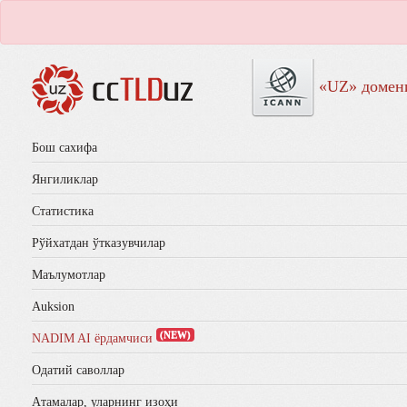
«UZ» домен
Бош сахифа
Янгиликлар
Статистика
Рўйхатдан ўтказувчилар
Маълумотлар
Auksion
(NEW)
NADIM AI ёрдамчиси
Одатий саволлар
Aтамалар, уларнинг изоҳи