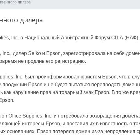
ственного дилера
нного дилера
pplies, Inc. в Национальный Арбитражный Форум США (НАФ)
s, Inc., дилер Seiko и Epson, зарегистрировала на себя до
вовремя не продлив его регистрацию.
plies, Inc. был проинформирован юристом Epson, что в случа
 продукции Epson и не будет пытаться перепродать домен
как нарушение прав на товарный знак Epson. В то же время 
Epson.
on Office Supplies, Inc. и потребовала возвращения домена e
ляющей интересы Epson, и поставил их в известность о то
ых основаниях. Epson потеряла домен из-за непродления ср