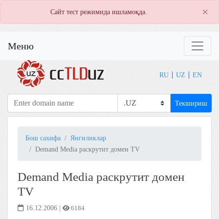
×
Сайт тест режимида ишламоқда.
Меню
RU
UZ
EN
Текшириш
Бош сахифа
Янгиликлар
Demand Media раскрутит домен TV
Demand Media раскрутит домен
TV
16.12.2006
|
6184