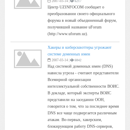
2007-03-14
|
6217
Центр UZINFOCOM сообщает о
преобразовании своего официального
форума в новый объединенный форум,
получивший название uForum
(http://www.uforum.uz).
Хакеры и киберсквоттеры угрожают
системе доменных имен
2007-03-14
|
6842
Над системой доменных имен (DNS)
нависла угроза - считают представители
Всемирной организации
интеллектуальной собственности ВОИС.
В докладе, который эксперты ВОИС
представили на заседании ООН,
говорится о том, что за последнее время
DNS все чаще подвергается различным
атакам. Во-первых, хакерским,
блокирующим работу DNS-серверов,