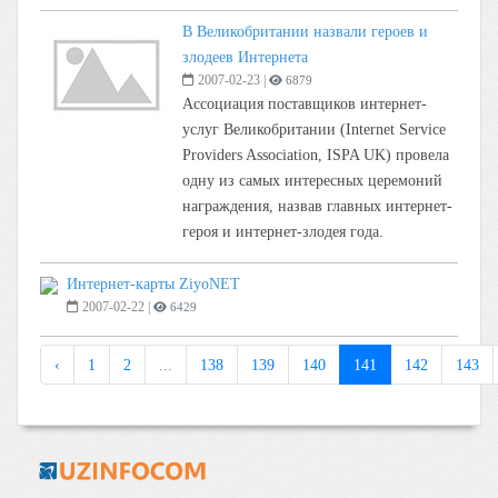
В Великобритании назвали героев и
злодеев Интернета
2007-02-23
|
6879
Ассоциация поставщиков интернет-
услуг Великобритании (Internet Service
Providers Association, ISPA UK) провела
одну из самых интересных церемоний
награждения, назвав главных интернет-
героя и интернет-злодея года.
Интернет-карты ZiyoNET
2007-02-22
|
6429
‹
1
2
...
138
139
140
141
142
143