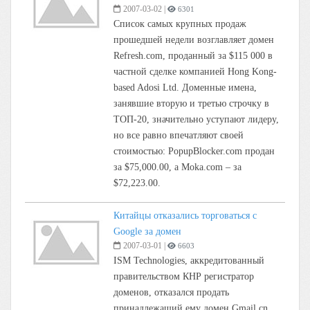
2007-03-02
|
6301
Список самых крупных продаж
прошедшей недели возглавляет домен
Refresh.com, проданный за $115 000 в
частной сделке компанией Hong Kong-
based Adosi Ltd. Доменные имена,
занявшие вторую и третью строчку в
ТОП-20, значительно уступают лидеру,
но все равно впечатляют своей
стоимостью: PopupBlocker.com продан
за $75,000.00, а Moka.com – за
$72,223.00.
Китайцы отказались торговаться с
Google за домен
2007-03-01
|
6603
ISM Technologies, аккредитованный
правительством КНР регистратор
доменов, отказался продать
принадлежащий ему домен Gmail.cn