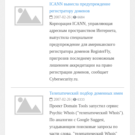
ICANN вынесла предупреждение
регистратору доменов
2007-02-26
|
6684
Корпорация ICANN, управляющая
адресным пространством Интернета,
выпустила специальное
предупреждение для американского
регистратора доменов RegisterFly,
пригрозив последнему возможным
лишением аккредитации на право
регистрации доменов, сообщает
Cybersecurity.ru.
Телепатический подбор доменных имен
2007-02-26
|
6333
Проект Domain Tools запустил сервис
Psychic Whois ("телепатический Whois").
По аналогии с Google Suggest,
угадывающим поисковые запросы по
части слова, "телепатический Whois"