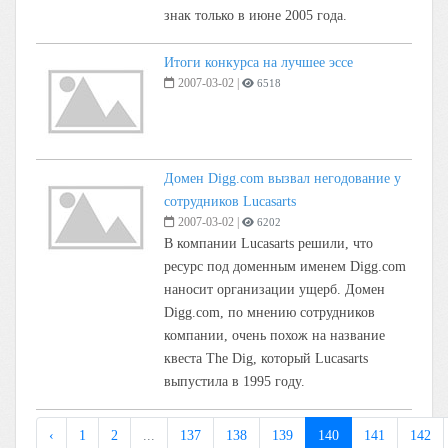
знак только в июне 2005 года.
Итоги конкурса на лучшее эссе
2007-03-02
|
6518
Домен Digg.com вызвал негодование у
сотрудников Lucasarts
2007-03-02
|
6202
В компании Lucasarts решили, что
ресурс под доменным именем Digg.com
наносит организации ущерб. Домен
Digg.com, по мнению сотрудников
компании, очень похож на название
квеста The Dig, который Lucasarts
выпустила в 1995 году.
‹
1
2
...
137
138
139
140
141
142