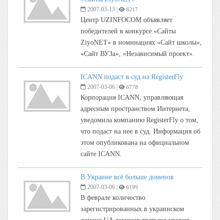
2007-03-13
|
6217
Центр UZINFOCOM объявляет
победителей в конкурсе «Сайты
ZiyoNET» в номинациях «Сайт школы»,
«Сайт ВУЗа», «Независимый проект».
ICANN подаст в суд на RegisterFly
2007-03-06
|
6778
Корпорация ICANN, управляющая
адресным пространством Интернета,
уведомила компанию RegisterFly о том,
что подаст на нее в суд. Информация об
этом опубликована на официальном
сайте ICANN.
В Украине всё больше доменов
2007-03-06
|
6199
В феврале количество
зарегистрированных в украинском