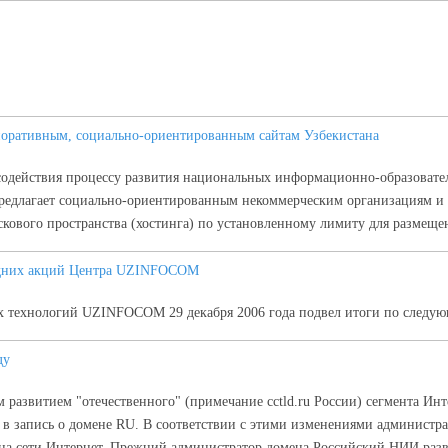
поративным, социально-ориентированным сайтам Узбекистана
содействия процессу развития национальных информационно-образовател
лагает социально-ориентированным некоммерческим организациям и пр
скового пространства (хостинга) по установленному лимиту для размещ
годних акций Центра UZINFOCOM
х технологий UZINFOCOM 29 декабря 2006 года подвел итоги по следу
ду
развитием "отечественного" (примечание cctld.ru России) сегмента Ин
 в запись о домене RU. В соответствии с этими изменениями администра
а сети Интернет. Прежний администратор домена Российский НИИ разв