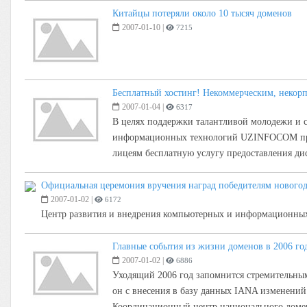
Китайцы потеряли около 10 тысяч доменов
2007-01-10
|
7215
Бесплатный хостинг! Некоммерческим, некор
2007-01-04
|
6317
В целях поддержки талантливой молодежи и 
информационных технологий UZINFOCOM пред
лицеям бесплатную услугу предоставления ди
Официальная церемония вручения наград победителям ново
2007-01-02
|
6172
Центр развития и внедрения компьютерных и информационны
Главные события из жизни доменов в 2006 го
2007-01-02
|
6886
Уходящий 2006 год запомнится стремительным 
он с внесения в базу данных IANA изменений
Координационный центр национального домен