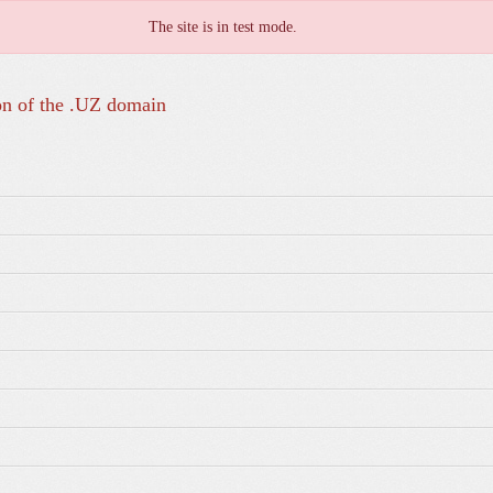
The site is in test mode.
on of the .UZ domain