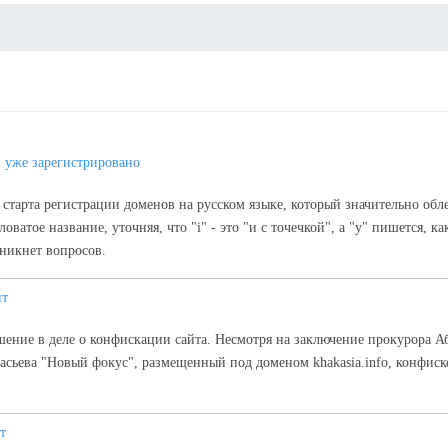
 уже зарегистрировано
старта регистрации доменов на русском языке, который значительно об
атое название, уточняя, что "i" - это "и с точечкой", а "y" пишется, ка
зникнет вопросов.
ит
шение в деле о конфискации сайта. Несмотря на заключение прокурора А
сьева "Новый фокус", размещенный под доменом khakasia.info, конфиско
т