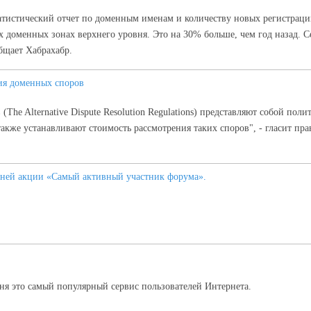
атистический отчет по доменным именам и количеству новых регистраций
х доменных зонах верхнего уровня. Это на 30% больше, чем год назад. 
бщает Хабрахабр.
ия доменных споров
The Alternative Dispute Resolution Regulations) представляют собой пол
же устанавливают стоимость рассмотрения таких споров", - гласит пра
ней акции «Самый активный участник форума».
ня это самый популярный сервис пользователей Интернета.