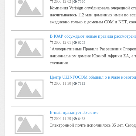
2006-12-02
|
7020
Компания Verisign опубликовала очередной ст
насчитывалось 112 млн доменных имен во все
ежедневно только к доменам COM и NET, соо
В ЮАР обсуждают новые правила рассмотрен
2006-12-01
|
6203
"Альтернативные Правила Разрешения Споров (
национальном домене Южной Африки ZA, а так
слушания.
Центр UZINFOCOM объявил о начале новогод
2006-11-30
|
7112
E-mail празднует 35-летие
2006-11-29
|
6453
Электронной почте исполнилось 35 лет. Сегод