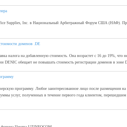
лера
ffice Supplies, Inc. в Национальный Арбитражный Форум США (НАФ). Пре
стоимости доменов .DE
авка налога на добавленную стоимость. Она возрастет с 16 до 19%, что н
ии DENIC обещает не повышать стоимость регистрации доменов в зоне 
ограмму
рскую программу. Любое заинтересованное лицо после размещения на св
уммы услуг, полученных в течение первого года клиентом, перешедшим
уск форума Центра UZINFOCOM