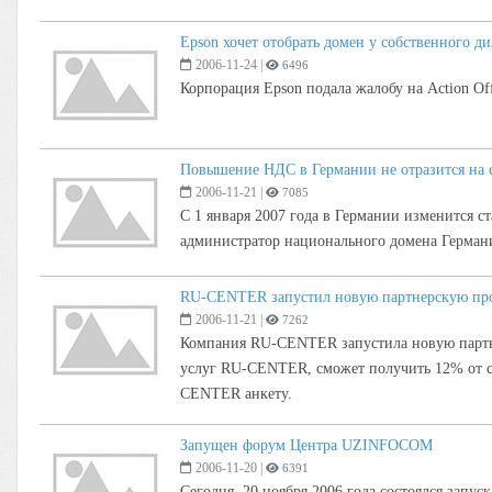
Epson хочет отобрать домен у собственного ди
2006-11-24
|
6496
Корпорация Epson подала жалобу на Action O
Повышение НДС в Германии не отразится на 
2006-11-21
|
7085
С 1 января 2007 года в Германии изменится ст
администратор национального домена Герман
RU-CENTER запустил новую партнерскую пр
2006-11-21
|
7262
Компания RU-CENTER запустила новую партне
услуг RU-CENTER, сможет получить 12% от с
CENTER анкету.
Запущен форум Центра UZINFOCOM
2006-11-20
|
6391
Сегодня, 20 ноября 2006 года состоялся зап