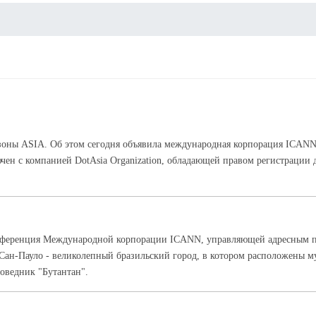
оны ASIA. Об этом сегодня объявила международная корпорация ICANN, 
чен с компанией DotAsia Organization, обладающей правом регистрации
конференция Международной корпорации ICANN, управляющей адресным п
н-Пауло - великолепный бразильский город, в котором расположены му
оведник "Бутантан".