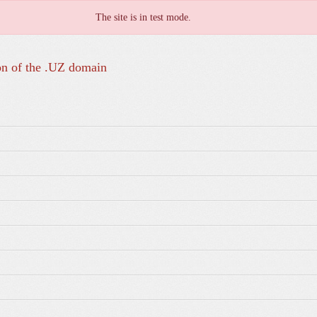
The site is in test mode.
on of the .UZ domain