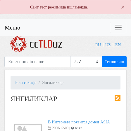
×
Сайт тест режимида ишламоқда.
Меню
RU
UZ
EN
Текшириш
Бош сахифа
Янгиликлар
ЯНГИЛИКЛАР
В Интернете появится домен ASIA
2006-12-09
|
6942