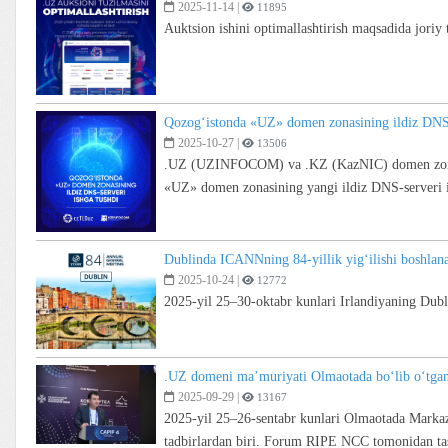
2025-11-14
|
11895
Auktsion ishini optimallashtirish maqsadida joriy t
Qozog‘istonda «UZ» domen zonasining ildiz DNS-
2025-10-27
|
13506
.UZ (UZINFOCOM) va .KZ (KazNIC) domen zonalar
«UZ» domen zonasining yangi ildiz DNS-serveri i
Dublinda ICANNning 84-yillik yig‘ilishi boshlan
2025-10-24
|
12772
2025-yil 25–30-oktabr kunlari Irlandiyaning Du
.UZ domeni ma’muriyati Olmaotada bo‘lib o‘tgan
2025-09-29
|
13167
2025-yil 25–26-sentabr kunlari Olmaotada Markaz
tadbirlardan biri. Forum RIPE NCC tomonidan tashk