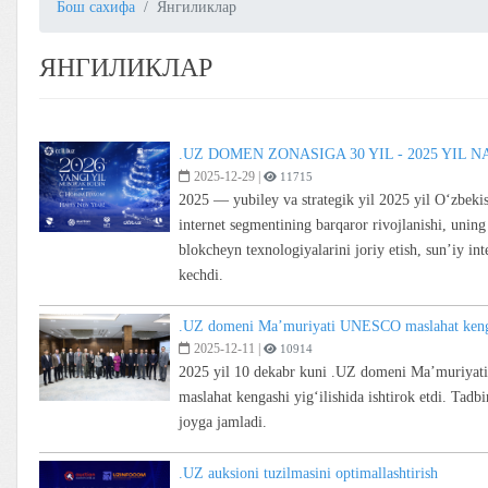
Бош сахифа
Янгиликлар
ЯНГИЛИКЛАР
.UZ DOMEN ZONASIGA 30 YIL - 2025 YIL 
2025-12-29
|
11715
2025 — yubiley va strategik yil 2025 yil Oʻzbeki
internet segmentining barqaror rivojlanishi, unin
blokcheyn texnologiyalarini joriy etish, sunʼiy i
kechdi.
.UZ domeni Ma’muriyati UNESCO maslahat kengash
2025-12-11
|
10914
2025 yil 10 dekabr kuni .UZ domeni Ma’muriyati 
maslahat kengashi yig‘ilishida ishtirok etdi. Tadb
joyga jamladi.
.UZ auksioni tuzilmasini optimallashtirish