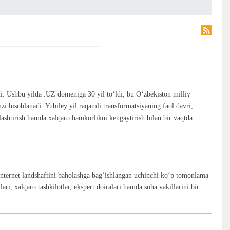
i. Ushbu yilda .UZ domeniga 30 yil toʻldi, bu Oʻzbekiston milliy
zi hisoblanadi. Yubiley yil raqamli transformatsiyaning faol davri,
lashtirish hamda xalqaro hamkorlikni kengaytirish bilan bir vaqtda
nternet landshaftini baholashga bag‘ishlangan uchinchi ko‘p tomonlama
ri, xalqaro tashkilotlar, ekspert doiralari hamda soha vakillarini bir