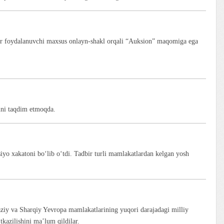
bir foydalanuvchi maxsus onlayn-shakl orqali “Auksion” maqomiga ega
ni taqdim etmoqda.
yo xakatoni bo‘lib o‘tdi. Tadbir turli mamlakatlardan kelgan yosh
iy va Sharqiy Yevropa mamlakatlarining yuqori darajadagi milliy
azilishini ma’lum qildilar.