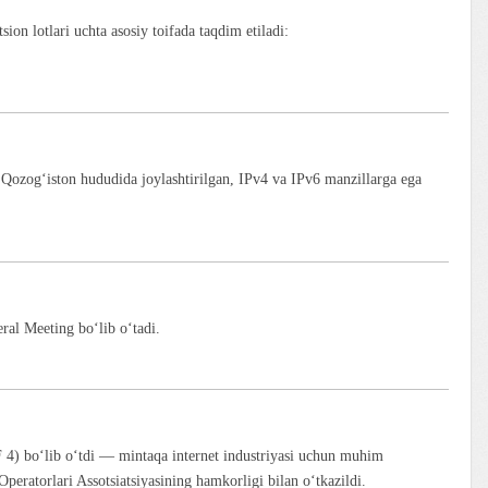
sion lotlari uchta asosiy toifada taqdim etiladi:
og‘iston hududida joylashtirilgan, IPv4 va IPv6 manzillarga ega
al Meeting bo‘lib o‘tadi.
 4) bo‘lib o‘tdi — mintaqa internet industriyasi uchun muhim
eratorlari Assotsiatsiyasining hamkorligi bilan o‘tkazildi.