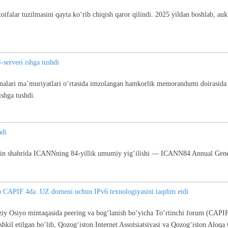
oifalar tuzilmasini qayta ko‘rib chiqish qaror qilindi. 2025 yildan boshlab, aukt
serveri ishga tushdi
i ma’muriyatlari o‘rtasida imzolangan hamkorlik memorandumi doirasida Qoz
shga tushdi.
adi
blin shahrida ICANNning 84-yillik umumiy yig‘ilishi — ICANN84 Annual Gener
 CAPIF 4da .UZ domeni uchun IPv6 texnologiyasini taqdim etdi
iy Osiyo mintaqasida peering va bog‘lanish bo‘yicha To‘rtinchi forum (CAPIF
il etilgan bo‘lib, Qozog‘iston Internet Assotsiatsiyasi va Qozog‘iston Aloqa Op