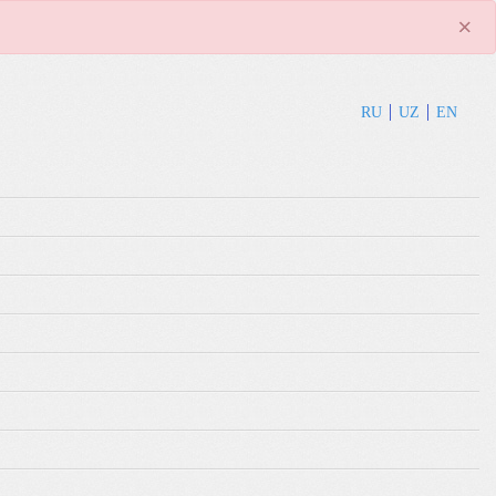
×
RU
UZ
EN