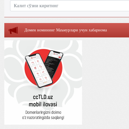
Домен номининг Маъмурлaри учун хaбaрномa