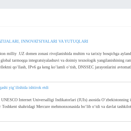
NATIJALARI, INNOVATSIYALARI VA YUTUQLARI
ston milliy .UZ domen zonasi rivojlanishida muhim va tarixiy bosqichga ayland
g global tarmoqqa integratsiyalashuvi va doimiy texnologik yangilanishining ram
ntellektni qoʻllash, IPv6 ga keng koʻlamli oʻtish, DNSSEC jarayonlarini avtomat
i yig‘ilishida ishtirok etdi
UNESCO Internet Universalligi Indikatorlari (IUIs) asosida O‘zbekistonning i
ir Toshkent shahridagi Mercure mehmonxonasida bo‘lib o‘tdi va davlat tashkilotla