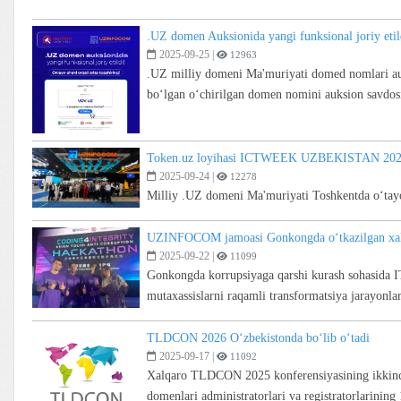
.UZ domen Auksionida yangi funksional joriy etil
2025-09-25
|
12963
.UZ milliy domeni Ma'muriyati domed nomlari auk
bo‘lgan o‘chirilgan domen nomini auksion savdos
Token.uz loyihasi ICTWEEK UZBEKISTAN 202
2025-09-24
|
12278
Milliy .UZ domeni Ma'muriyati Toshkentda o‘t
UZINFOCOM jamoasi Gonkongda o‘tkazilgan xal
2025-09-22
|
11099
Gonkongda korrupsiyaga qarshi kurash sohasida IT
mutaxassislarni raqamli transformatsiya jarayonlari
TLDCON 2026 O‘zbekistonda bo‘lib o‘tadi
2025-09-17
|
11092
Xalqaro TLDCON 2025 konferensiyasining ikkinchi
domenlari administratorlari va registratorlarini