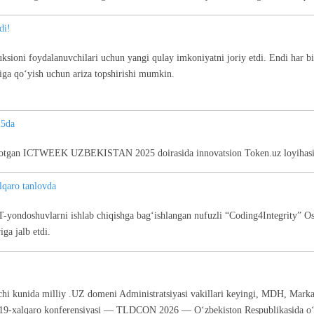
di!
sioni foydalanuvchilari uchun yangi qulay imkoniyatni joriy etdi. Endi har 
iga qo‘yish uchun ariza topshirishi mumkin.
5da
ayotgan ICTWEEK UZBEKISTAN 2025 doirasida innovatsion Token.uz loyihasi
qaro tanlovda
-yondoshuvlarni ishlab chiqishga bag‘ishlangan nufuzli “Coding4Integrity” Osi
ga jalb etdi.
 kunida milliy .UZ domeni Administratsiyasi vakillari keyingi, MDH, Markaz
ng 19-xalqaro konferensiyasi — TLDCON 2026 — O‘zbekiston Respublikasida o‘tk