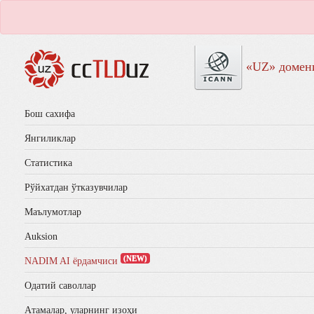
«UZ» домен
Бош сахифа
Янгиликлар
Статистика
Рўйхатдан ўтказувчилар
Маълумотлар
Auksion
(NEW)
NADIM AI ёрдамчиси
Одатий саволлар
Aтамалар, уларнинг изоҳи