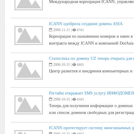
Международная корпорация ICANN, управляющ
ICANN одобрила создание домена ASIA
2006-11-11
|
6761
Корпорация по назначению номеров и имен в 
контракта между ICANN и компанией DotAsia O
Статистика по домену UZ теперь открыта для 
2006-10-31
|
6805
Центр развития и внедрения компьютерных 
Регтайм открывает SMS услугу ИНФОДОМЕ
2006-10-31
|
6563
Теперь для получения информации о доменах
или список доменов свободных для регистрац
ICANN протестирует систему многоязычных 