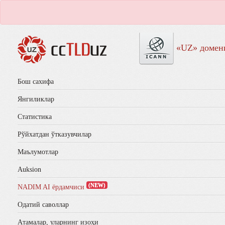
«UZ» домен
Бош сахифа
Янгиликлар
Статистика
Рўйхатдан ўтказувчилар
Маълумотлар
Auksion
(NEW)
NADIM AI ёрдамчиси
Одатий саволлар
Aтамалар, уларнинг изоҳи