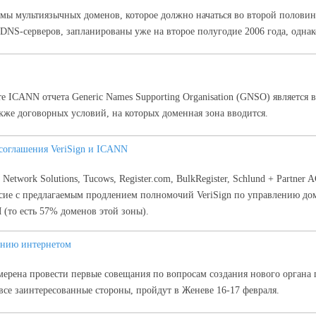
ы мультиязычных доменов, которое должно начаться во второй половине 
S-серверов, запланированы уже на второе полугодие 2006 года, однако 
 ICANN отчета Generic Names Supporting Organisation (GNSO) является 
кже договорных условий, на которых доменная зона вводится.
соглашения VeriSign и ICANN
twork Solutions, Tucows, Register.com, BulkRegister, Schlund + Partner 
сие с предлагаемым продлением полномочий VeriSign по управлению дом
(то есть 57% доменов этой зоны).
ению интернетом
рена провести первые совещания по вопросам создания нового органа п
 все заинтересованные стороны, пройдут в Женеве 16-17 февраля.