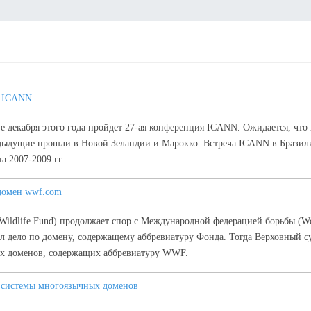
я ICANN
-е декабря этого года пройдет 27-ая конференция ICANN. Ожидается, что 
предыдущие прошли в Новой Зеландии и Марокко. Встреча ICANN в Брази
а 2007-2009 гг.
домен wwf.com
dlife Fund) продолжает спор с Международной федерацией борьбы (Worl
л дело по домену, содержащему аббревиатуру Фонда. Тогда Верховный с
бых доменов, содержащих аббревиатуру WWF.
 системы многоязычных доменов