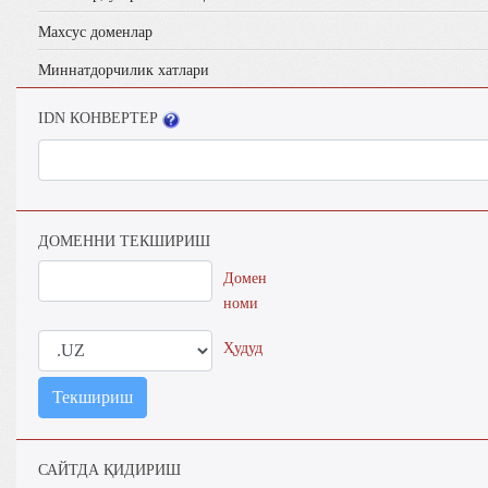
Махсус доменлар
Миннатдорчилик хатлари
IDN КОНВЕРТЕР
ДОМЕННИ ТЕКШИРИШ
Домен
номи
Ҳудуд
Текшириш
САЙТДА ҚИДИРИШ