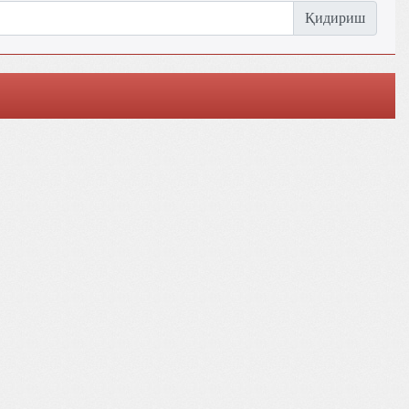
Қидириш