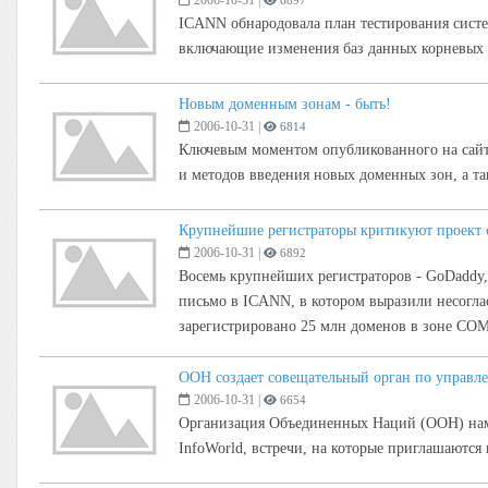
2006-10-31
|
6897
ICANN обнародовала план тестирования систем
включающие изменения баз данных корневых DN
Новым доменным зонам - быть!
2006-10-31
|
6814
Ключевым моментом опубликованного на сайте
и методов введения новых доменных зон, а та
Крупнейшие регистраторы критикуют проект 
2006-10-31
|
6892
Восемь крупнейших регистраторов - GoDaddy, Ne
письмо в ICANN, в котором выразили несогла
зарегистрировано 25 млн доменов в зоне COM 
ООН создает совещательный орган по управл
2006-10-31
|
6654
Организация Объединенных Наций (ООН) наме
InfoWorld, встречи, на которые приглашаются