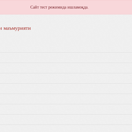
Сайт тест режимида ишламоқда.
и маъмурияти