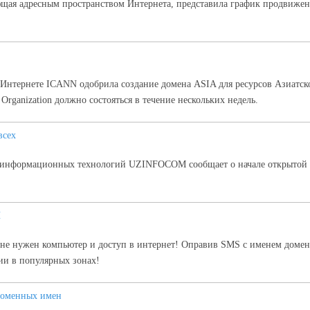
ая адресным пространством Интернета, представила график продвижен
Интернете ICANN одобрила создание домена ASIA для ресурсов Азиатск
rganization должно состояться в течение нескольких недель.
всех
и информационных технологий UZINFOCOM сообщает о начале открытой 
Н
 не нужен компьютер и доступ в интернет! Оправив SMS с именем доме
ии в популярных зонах!
доменных имен