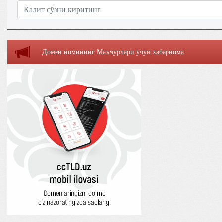
Домен номининг Маъмурлaри учун хaбaрномa