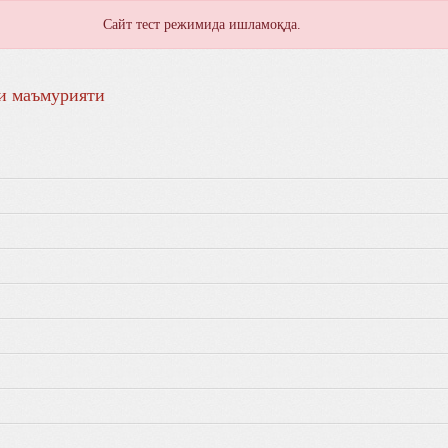
Сайт тест режимида ишламоқда.
и маъмурияти