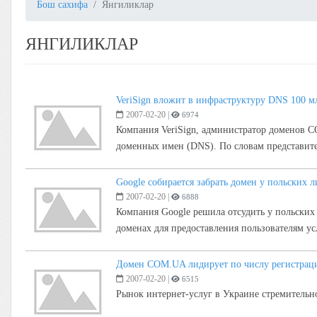
Бош сахифа
Янгиликлар
ЯНГИЛИКЛАР
VeriSign вложит в инфраструктуру DNS 100 м
2007-02-20
|
6974
Компания VeriSign, администратор доменов C
доменных имен (DNS). По словам представителе
Google собирается забрать домен у польских л
2007-02-20
|
6888
Компания Google решила отсудить у польских 
доменах для предоставления пользователям ус
Домен COM.UA лидирует по числу регистрац
2007-02-20
|
6515
Рынок интернет-услуг в Украине стремительно