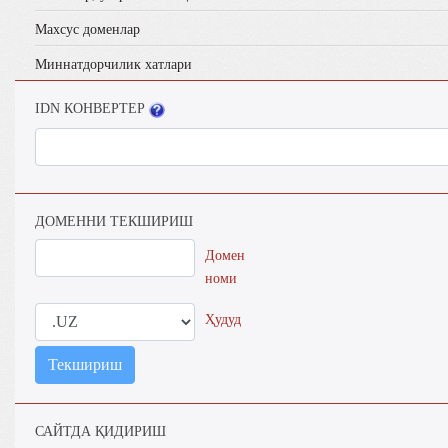
Махсус доменлар
Миннатдорчилик хатлари
IDN КОНВЕРТЕР
ДОМЕННИ ТЕКШИРИШ
Домен
номи
Ҳудуд
Текшириш
САЙТДА ҚИДИРИШ