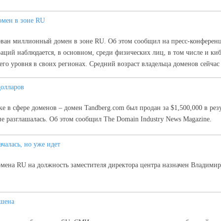
омен в зоне RU
рован миллионный домен в зоне RU. Об этом сообщил на пресс-конферен
аций наблюдается, в основном, среди физических лиц, в том числе и ки
о уровня в своих регионах. Средний возраст владельца доменов сейчас 
долларов
лке в сфере доменов – домен Tandberg.com был продан за $1,500,000 в ре
е разглашалась. Об этом сообщил The Domain Industry News Magazine.
чалась, но уже идет
мена RU на должность заместителя директора центра назначен Владимир
ршена