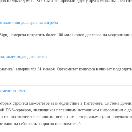
воров о судьбе домена SU. СМИ копировали друг у друга слова бывшей с
0 миллионов долларов на апгрейд
riSign, намерена потратить более 100 миллионов долларов на модерниза
начинает подводить итоги
матика" завершился 31 января. Оргкомитет конкурса начинает подводить
 доменных имен
 которых строится межсетевое взаимодействие в Интернете, Система дом
бой DNS-серверов, являющихся первичным источником информации о до
дин из них является первичным, остальные – вторичными (они получают 
имают на себя часть запросов пользователей.