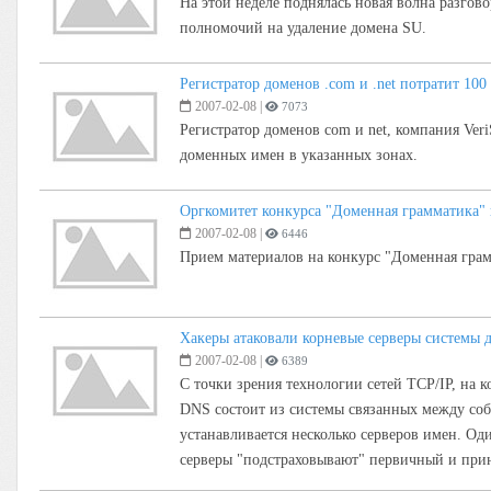
На этой неделе поднялась новая волна разго
полномочий на удаление домена SU.
Регистратор доменов .com и .net потратит 10
2007-02-08
|
7073
Регистратор доменов com и net, компания Ve
доменных имен в указанных зонах.
Оргкомитет конкурса "Доменная грамматика" 
2007-02-08
|
6446
Прием материалов на конкурс "Доменная грам
Хакеры атаковали корневые серверы системы
2007-02-08
|
6389
С точки зрения технологии сетей TCP/IP, на
DNS состоит из системы связанных между со
устанавливается несколько серверов имен. О
серверы "подстраховывают" первичный и прин