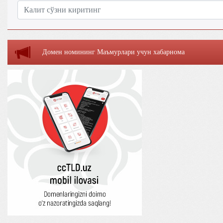
Домен номининг Маъмурлaри учун хaбaрномa