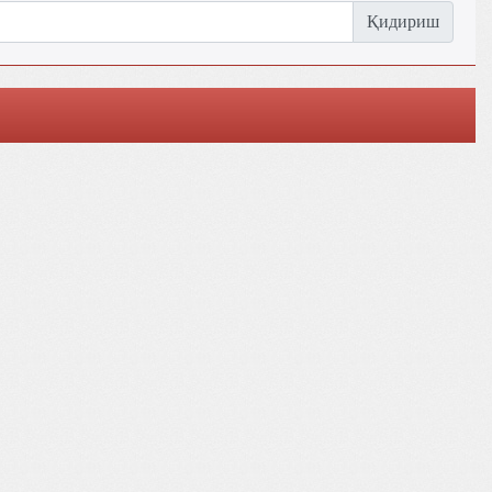
Қидириш