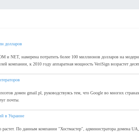
лн долларов
OM и NET, намерена потратить более 100 миллионов долларов на модер
й компании, к 2010 году аппаратная мощность VeriSign возрастет десяти
итераторов
поэтов домен gmail.pl, руководствуясь тем, что Google во многих стран
луг почты.
ий в Украине
 растет. По данным компании "Хостмастер", администратора домена UA, 