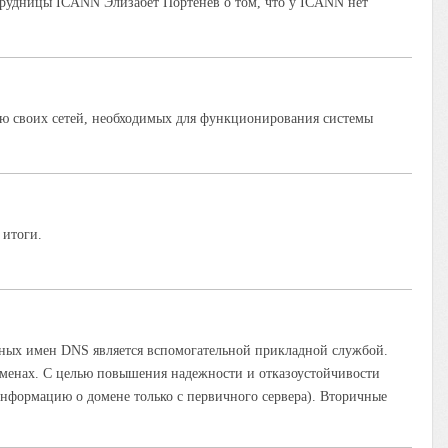
отрудницы ICANN Элизабет Портенёв о том, что у ICANN нет
цию своих сетей, необходимых для функционирования системы
 итоги.
енных имен DNS является вспомогательной прикладной службой.
менах. С целью повышения надежности и отказоустойчивости
информацию о домене только с первичного сервера). Вторичные