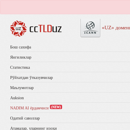
«UZ» домен
Бош сахифа
Янгиликлар
Статистика
Рўйхатдан ўтказувчилар
Маълумотлар
Auksion
(NEW)
NADIM AI ёрдамчиси
Одатий саволлар
Aтамалар, уларнинг изоҳи