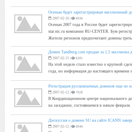
Осенью будет зарегистрирован миллионный д
2007-02-16
|
6936
Осенью 2007 года в России будет зарегистри
stat.nic.ru компании RU-CENTER. Бум регистр
Жители регионов предпочитают домены третьег
Домен Tandberg.com продан за 1,5 миллиона 
2007-02-15
|
6281
На этой неделе стало известно о крупной сде
года, но информация до настоящего времени н
Регистрация русскоязычных доменов еще не на
2007-02-12
|
7028
В Координационном центре национального до
на заседании, состоявшемся в начале февраля.
Дискуссия о домене SU на сайте ICANN заве
2007-02-12
|
6946