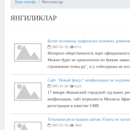
Бош сахифа
Янгиликлар
ЯНГИЛИКЛАР
Более половины графически похожих доменов
2007-01-19
|
6751
Интернет-общественность ждет официального 
Можно будет не произносить по буквам замыслов
страхование-точка-ру", и у собеседника не во
Сайт "Новый фокус" конфискации не подлеж
2007-01-18
|
6225
17 января Абаканский городской суд вынес ре
конфискации, сайт журналиста Михаила Афана
регистрации в качестве СМИ.
Тотальная регистрация сайтам Узнета не грози
2007-01-18
|
7803