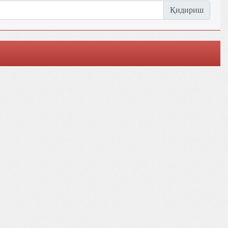
Қидириш