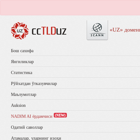
«UZ» домен
Бош сахифа
Янгиликлар
Статистика
Рўйхатдан ўтказувчилар
Маълумотлар
Auksion
(NEW)
NADIM AI ёрдамчиси
Одатий саволлар
Aтамалар, уларнинг изоҳи