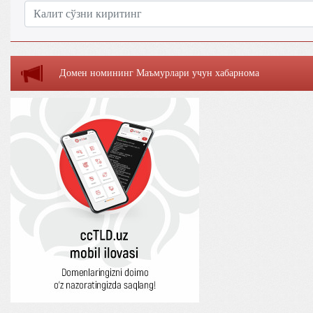
Домен номининг Маъмурлaри учун хaбaрномa