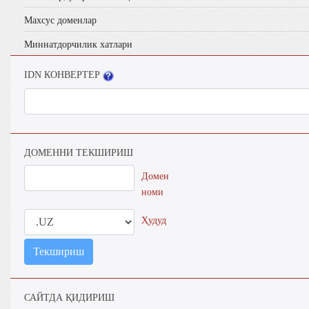
Махсус доменлар
Миннатдорчилик хатлари
IDN КОНВЕРТЕР
ДОМЕННИ ТЕКШИРИШ
Домен
номи
Ҳудуд
Текшириш
САЙТДА ҚИДИРИШ