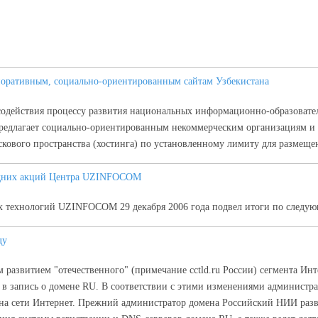
поративным, социально-ориентированным сайтам Узбекистана
содействия процессу развития национальных информационно-образовател
лагает социально-ориентированным некоммерческим организациям и пр
скового пространства (хостинга) по установленному лимиту для размещ
годних акций Центра UZINFOCOM
х технологий UZINFOCOM 29 декабря 2006 года подвел итоги по следу
ду
развитием "отечественного" (примечание cctld.ru России) сегмента Ин
 в запись о домене RU. В соответствии с этими изменениями администра
а сети Интернет. Прежний администратор домена Российский НИИ разв