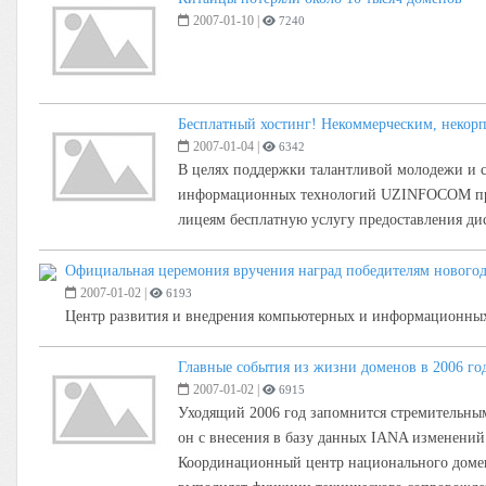
2007-01-10
|
7240
Бесплатный хостинг! Некоммерческим, некор
2007-01-04
|
6342
В целях поддержки талантливой молодежи и 
информационных технологий UZINFOCOM пред
лицеям бесплатную услугу предоставления ди
Официальная церемония вручения наград победителям ново
2007-01-02
|
6193
Центр развития и внедрения компьютерных и информационны
Главные события из жизни доменов в 2006 го
2007-01-02
|
6915
Уходящий 2006 год запомнится стремительным 
он с внесения в базу данных IANA изменений
Координационный центр национального домен