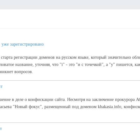
 уже зарегистрировано
старта регистрации доменов на русском языке, который значительно об
атое название, уточняя, что "i" - это "и с точечкой", а "y" пишется, ка
зникнет вопросов.
ит
шение в деле о конфискации сайта. Несмотря на заключение прокурора А
сьева "Новый фокус", размещенный под доменом khakasia.info, конфиско
т