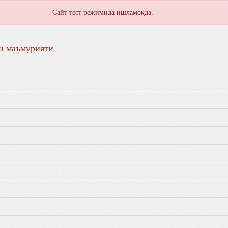
Сайт тест режимида ишламоқда.
и маъмурияти